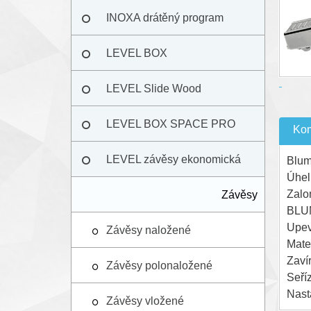
program
INOXA drátěný program
LEVEL BOX
LEVEL Slide Wood
LEVEL BOX SPACE PRO
Kom
LEVEL závěsy ekonomická
Blu
Úhel
Zalo
řada
Závěsy
BLU
Upev
Závěsy naložené
Mate
Zaví
Závěsy polonaložené
Seříz
Nast
Závěsy vložené