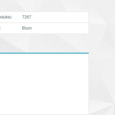
oduktu:
7267
:
Blum