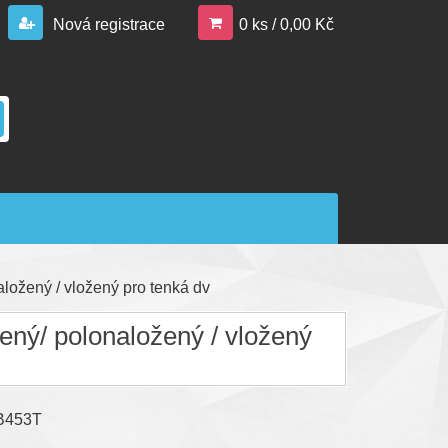
Nová registrace
0 ks / 0,00 Kč
žený / vložený pro tenká dv
/ polonaložený / vložený
B453T