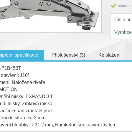
skladem
Číslo pr
Výrobce
pletní specifikace
Příslušenství (3)
Ke stažení
m 71B453T
 otevření: 110°
mení: Naložené dveře
MOTION
nění misky: EXPANDO T
riál misky: Zinková miska
rací mechanizmus: S pruž.
ení do stran: +/- 2 mm
avení hloubky: + 3/- 2 mm, Komfortně šnekovým závitem