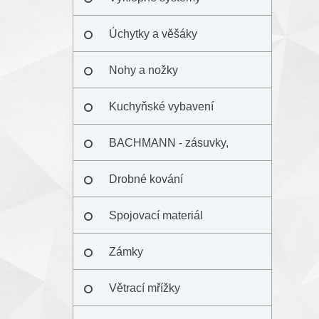
Úchytky a věšáky
Nohy a nožky
Kuchyňské vybavení
BACHMANN - zásuvky,
elektrověž
Drobné kování
Spojovací materiál
Zámky
Větrací mřížky