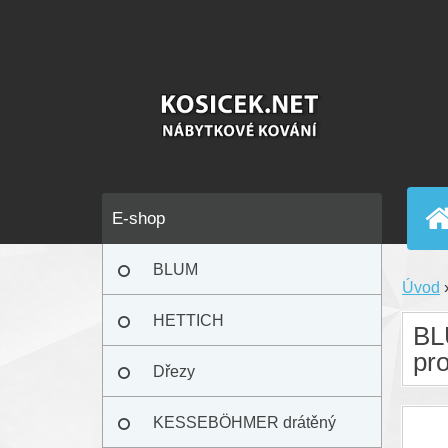
E-shop
BLUM
Úvod
HETTICH
BL
pro
Dřezy
KESSEBÖHMER drátěný