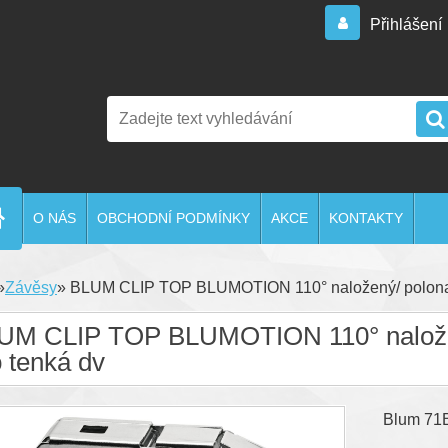
Přihlášení
O NÁS
OBCHODNÍ PODMÍNKY
AKCE
KONTAKTY
»
Závěsy
»
BLUM CLIP TOP BLUMOTION 110° naložený/ polonalo
UM CLIP TOP BLUMOTION 110° naložený
 tenká dv
Blum 71