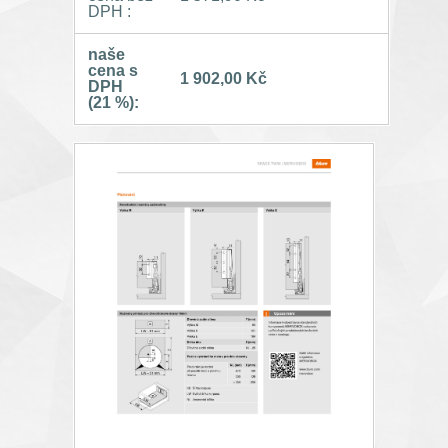
DPH :
naše
cena s
1 902,00 Kč
DPH
(21 %):